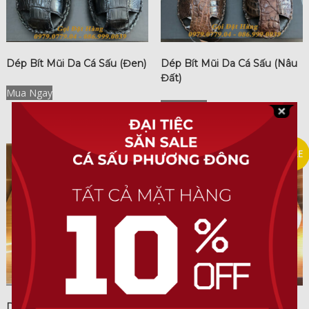
Dép Bít Mũi Da Cá Sấu (Đen)
Dép Bít Mũi Da Cá Sấu (Nâu
Đất)
Mua Ngay
Mua Ngay
SALE
SALE
Dép Da Cá Sấu Có Đầu
Dép Da Cá Sấu Có Đầu