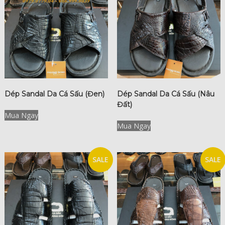
Dép Sandal Da Cá Sấu (Đen)
Dép Sandal Da Cá Sấu (Nâu
Đất)
Mua Ngay
Mua Ngay
SALE
SALE