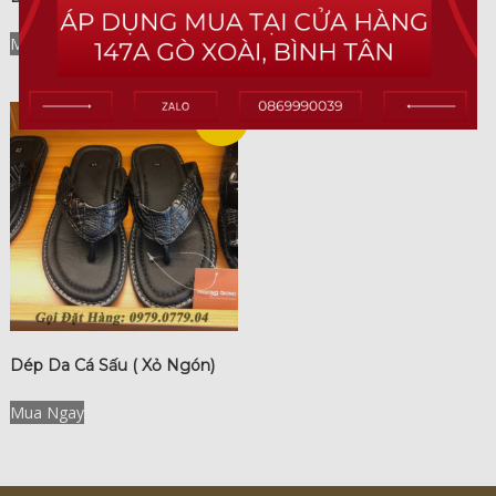
Mua Ngay
Mua Ngay
SALE
Dép Da Cá Sấu ( Xỏ Ngón)
Mua Ngay