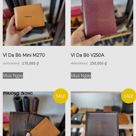
Ví Da Bò Mini M270
Ví Da Bò V250A
320,000
₫
270,000
₫
400,000
₫
250,000
₫
Mua Ngay
Mua Ngay
SALE
SALE