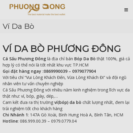
Skip
Cá
to
content
Sấu
Phương
Ví Da Bò
Đông
Hài
Lòng
VÍ DA BÒ PHƯƠNG ĐÔNG
Ở
Chất
Lượng
Cá Sấu Phương Đông
là địa chỉ bán
Bóp Da Bò
thật 100%, giá cả
hợp lý có thể nói là tốt nhất khu vực TP.HCM
Gọi đặt hàng ngay :0869990039 – 0979077904
Với tiêu chí “Vui Lòng Khách Đến, Vừa Lòng Khách Đi” và đội ngũ
nhân viên tư vấn chuyên nghiệp
Cá Sấu Phương Đông với nhiều năm kinh nghiệm trong lĩch vực da
thật như: ví, bóp, giày, dép,…
Cam kết đưa ra thị trường
ví(bóp) da bò
chất lượng nhất, đem lại
trải nghiệm tốt cho khách hàng
Chi Nhánh 1
: 147A Gò Xoài, Bình Hưng Hoà A, Bình Tân, HCM
Hotline
: 086.999.00.39 – 0979.0779.04