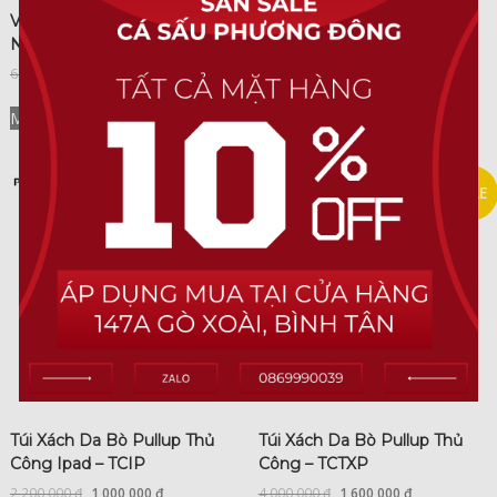
Ví Da Bò Nappa 1 Khoá Kéo –
Ví Da Bò Nappa – NP550
NP500
650,000
₫
550,000
₫
600,000
₫
500,000
₫
Mua Ngay
Mua Ngay
SALE
SALE
Túi Xách Da Bò Pullup Thủ
Túi Xách Da Bò Pullup Thủ
Công Ipad – TCIP
Công – TCTXP
2,200,000
₫
1,000,000
₫
4,000,000
₫
1,600,000
₫