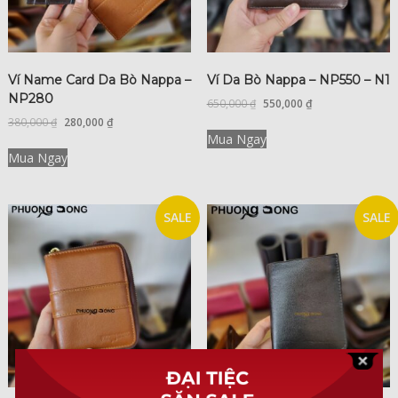
Ví Name Card Da Bò Nappa –
Ví Da Bò Nappa – NP550 – N1
NP280
650,000
₫
550,000
₫
380,000
₫
280,000
₫
Mua Ngay
Mua Ngay
SALE
SALE