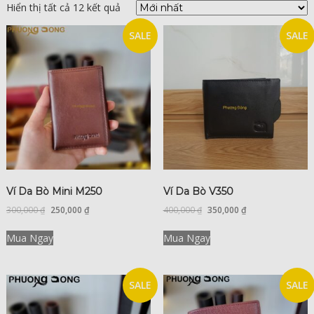
Hiển thị tất cả 12 kết quả
SALE
SALE
Ví Da Bò Mini M250
Ví Da Bò V350
300,000
₫
250,000
₫
400,000
₫
350,000
₫
Mua Ngay
Mua Ngay
SALE
SALE