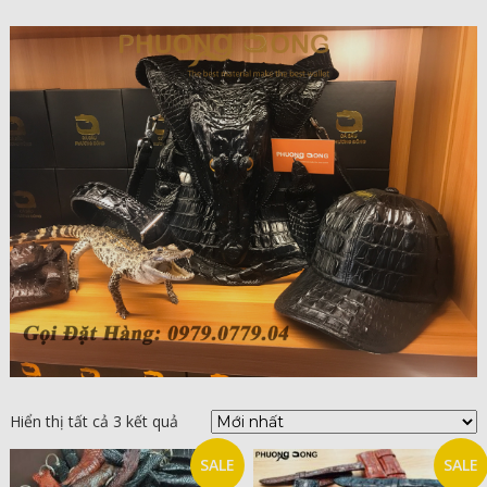
Hiển thị tất cả 3 kết quả
SALE
SALE