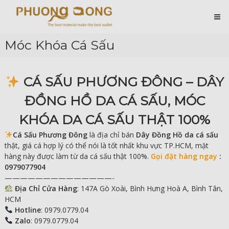
Skip
Cá
to
content
Sấu
Phương
Móc Khóa Cá Sấu
Đông
Hài
Lòng
CÁ SẤU PHƯƠNG ĐÔNG – DÂY
Ở
Chất
ĐỒNG HỒ DA CÁ SẤU, MÓC
Lượng
KHÓA DA CÁ SẤU THẬT 100%
Cá Sấu Phương Đông
là địa chỉ bán
Dây Đồng Hồ da cá sấu
thật, giá cá hợp lý có thể nói là tốt nhất khu vực TP.HCM, mặt
hàng này được làm từ da cá sấu thật 100%.
Gọi đặt hàng ngay
:
0979077904
——————————————-
Địa Chỉ Cửa Hàng
: 147A Gò Xoài, Bình Hưng Hoà A, Bình Tân,
HCM
Hotline
: 0979.0779.04
Zalo
: 0979.0779.04