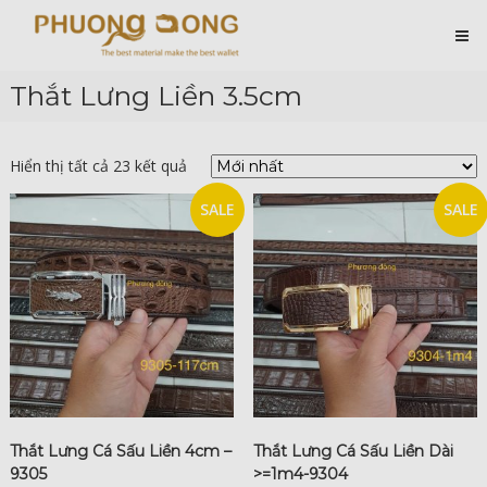
Skip
Cá
to
content
Sấu
Phương
Thắt Lưng Liền 3.5cm
Đông
Hài
Lòng
Hiển thị tất cả 23 kết quả
Ở
Chất
SALE
SALE
Lượng
Thắt Lưng Cá Sấu Liền 4cm –
Thắt Lưng Cá Sấu Liền Dài
9305
>=1m4-9304