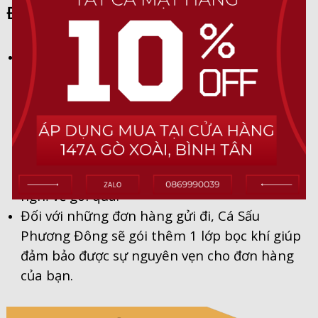
ĐÓNG GÓI
Cá Sấu Phương Đông luôn muốn gửi đến
khách hàng sự quan tâm và trân trọng,
thông qua từng sản phẩm hay những gói
hàng gửi đi. Mỗi một sản phẩm sẽ được để
trong những chiếc túi vải dệt in logo, kèm
theo đó là một túi giấy , giúp khách hàng có
thể dùng để làm quà tặng mà không cần lo
nghĩ về gói quà.
Đối với những đơn hàng gửi đi, Cá Sấu
Phương Đông sẽ gói thêm 1 lớp bọc khí giúp
đảm bảo được sự nguyên vẹn cho đơn hàng
của bạn.