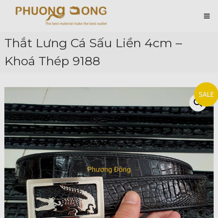
Skip
Cá
to
content
Sấu
Phương
Thắt Lưng Cá Sấu Liền 4cm –
Đông
Khoá Thép 9188
Hài
Lòng
Ở
Chất
SALE
Lượng