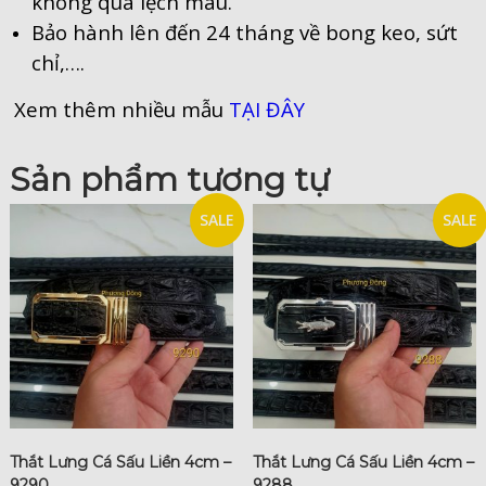
không quá lệch màu.
Bảo hành lên đến 24 tháng về bong keo, sứt
chỉ,….
Xem thêm nhiều mẫu
TẠI ĐÂY
Sản phẩm tương tự
SALE
SALE
Thắt Lưng Cá Sấu Liền 4cm –
Thắt Lưng Cá Sấu Liền 4cm –
9290
9288