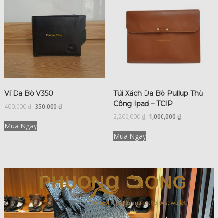
Ví Da Bò V350
Túi Xách Da Bò Pullup Thủ
Công Ipad – TCIP
400,000
₫
350,000
₫
2,200,000
₫
1,000,000
₫
Mua Ngay
Mua Ngay