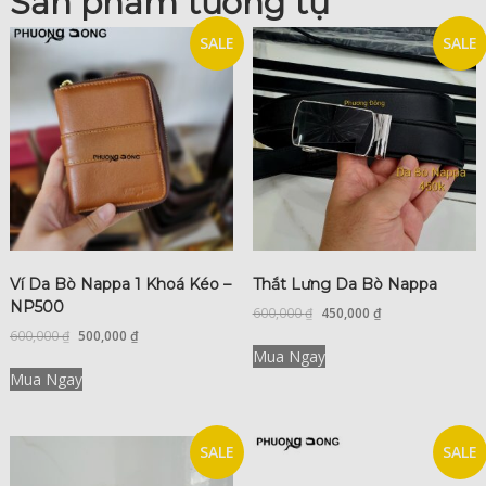
Sản phẩm tương tự
SALE
SALE
Ví Da Bò Nappa 1 Khoá Kéo –
Thắt Lưng Da Bò Nappa
NP500
600,000
₫
450,000
₫
600,000
₫
500,000
₫
Mua Ngay
Mua Ngay
SALE
SALE