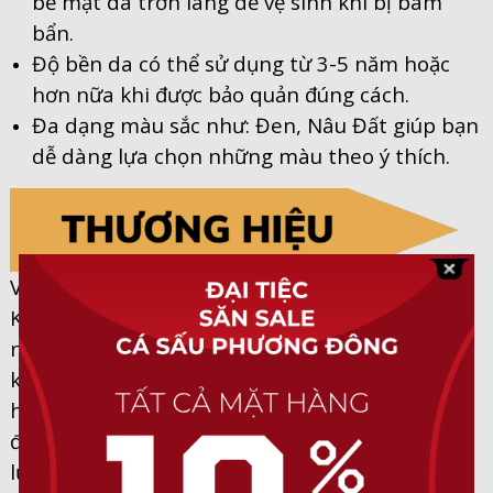
bề mặt da trơn láng dễ vệ sinh khi bị bám
bẩn.
Độ bền da có thể sử dụng từ 3-5 năm hoặc
hơn nữa khi được bảo quản đúng cách.
Đa dạng màu sắc như: Đen, Nâu Đất giúp bạn
dễ dàng lựa chọn những màu theo ý thích.
Với tiêu chí “Vui Lòng Khách Đến, Vừa Lòng
Khách Đi” và đội ngũ nhân viên tư vấn chuyên
nghiệp. Cá Sấu Phương Đông với nhiều năm
kinh nghiệm trong lĩch vực cung cấp các mặt
hàng da thật như: ví, bóp, giày , dép,… cam kết
đưa ra thị trường với những sản phẩm chất
lượng nhất, đem lại trải nghiệm tốt cho khách