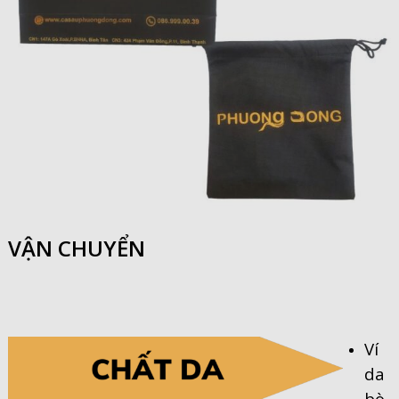
VẬN CHUYỂN
Ví
da
bò