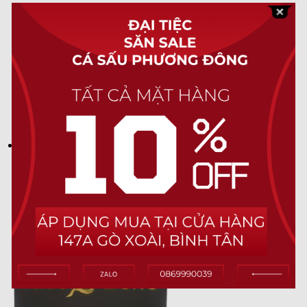
khách hàng sự quan tâm và trân trọng,
thông qua từng sản phẩm hay những gói
hàng gửi đi. Mỗi một sản phẩm sẽ được để
trong những chiếc túi vải dệt in logo, kèm
theo đó là một túi giấy , giúp khách hàng có
thể dùng để làm quà tặng mà không cần lo
nghĩ về gói quà.
Đối với những đơn hàng gửi đi, Cá Sấu
Phương Đông sẽ gói thêm 1 lớp bọc khí giúp
đảm bảo được sự nguyên vẹn cho đơn hàng
của bạn.