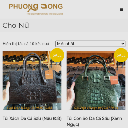
Skip
Cá
to
content
Sấu
Phương
Cho Nữ
Đông
Hài
Lòng
Hiển thị tất cả 10 kết quả
Ở
Chất
SALE
SALE
Lượng
Túi Xách Da Cá Sấu (Nâu Đất)
Túi Con Sò Da Cá Sấu (Xanh
Ngọc)