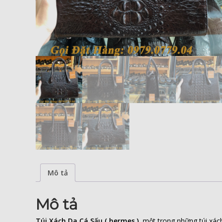
Mô tả
Mô tả
Túi Xách Da Cá Sấu ( hermes )
, một trong những túi xá