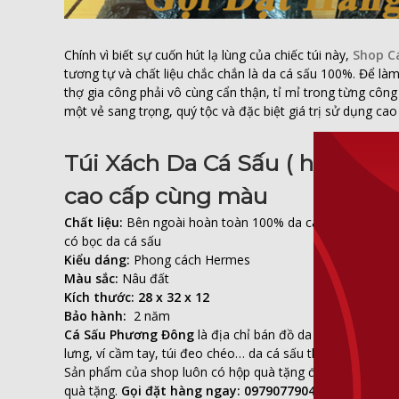
Chính vì biết sự cuốn hút lạ lùng của chiếc túi này,
Shop C
tương tự và chất liệu chắc chắn là da cá sấu 100%. Để là
thợ gia công phải vô cùng cẩn thận, tỉ mỉ trong từng cô
một vẻ sang trọng, quý tộc và đặc biệt giá trị sử dụng cao
Túi Xách Da Cá Sấu ( hermes 
cao cấp cùng màu
Chất liệu:
Bên ngoài hoàn toàn 100% da cá sấu. Bên trong
có bọc da cá sấu
Kiểu dáng:
Phong cách Hermes
Màu sắc:
Nâu đất
Kích thước: 28 x 32 x 12
Bảo hành:
2 năm
Cá Sấu Phương Đông
là địa chỉ bán đồ da cá sấu thật, g
lưng, ví cầm tay, túi đeo chéo… da cá sấu thật 100%
Sản phẩm của shop luôn có hộp quà tặng đẹp cùng túi gi
quà tặng.
Gọi đặt hàng ngay: 0979077904