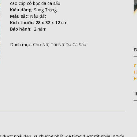
cao cấp có bọc da cá sấu
Kiểu dáng:
Sang Trọng
Màu sắc:
Nâu đất
Kích thước: 28 x 32 x 12 cm
Bảo hành:
2 năm
Danh mục:
Cho Nữ
,
Túi Nữ Da Cá Sấu
Đ
C
H
H
T
ch được phái đẹp ưa chuộng nhất. Đã từng được rất nhiều người