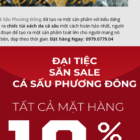
á Sấu Phương Đông
đã tạo ra một sản phẩm với kiểu dáng
m ra
chiếc túi xách da cá sấu
một cách hoàn hảo nhất, người
ng đoạn để tạo ra một sản phẩm toát lên cho người mang nó
 bền, đẹp theo thời gian.
Đặt hàng Ngay: 0979.0779.04
) – Tặng kèm móc khóa cá sấu
 lót da bò (có ngăn khoá bên trong). Khóa bên ngoài cao cấp
iá tốt nhất. Tại shop luôn có đầy đủ mẫu mã bao gồm ví, thắt
ấy sang trọng. Khách hàng có thể an tâm khi mua sản phẩm làm