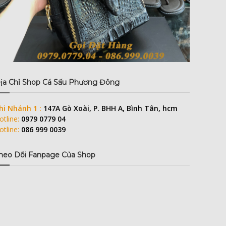
ịa Chỉ Shop Cá Sấu Phương Đông
hi Nhánh 1 :
147A Gò Xoài, P. BHH A, Bình Tân, hcm
otline:
0979 0779 04
otline:
086 999 0039
heo Dõi Fanpage Của Shop