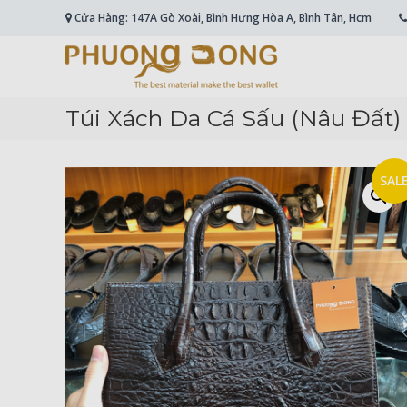
Skip
Cửa Hàng: 147A Gò Xoài, Bình Hưng Hòa A, Bình Tân, Hcm
to
content
Cá
Sấu
Phương
Túi Xách Da Cá Sấu (Nâu Đất)
Đông
Hài
Lòng
SAL
Ở
Chất
Lượng