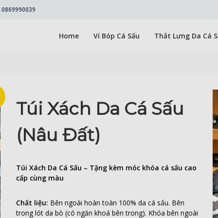
0869990039
Home
Ví Bóp Cá Sấu
Thắt Lưng Da Cá 
E
Túi Xách Da Cá Sấu
(Nâu Đất)
Túi Xách Da Cá Sấu – Tặng kèm móc khóa cá sấu cao
cấp cùng màu
Chất liệu:
Bên ngoài hoàn toàn 100% da cá sấu. Bên
trong lót da bò (có ngăn khoá bên trong). Khóa bên ngoài