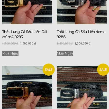
Thắt Lưng Cá Sấu Liền Dài
Thắt Lưng Cá Sấu Liền 4cm –
>=1m4-9293
9288
1,700,000
₫
1,400,000
₫
1,400,000
₫
1,000,000
₫
Mua Ngay
Mua Ngay
SALE
SALE