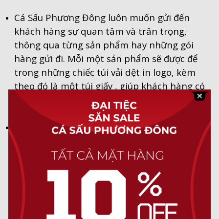
Cá Sấu Phương Đông luôn muốn gửi đến
khách hàng sự quan tâm và trân trọng,
thông qua từng sản phẩm hay những gói
hàng gửi đi. Mỗi một sản phẩm sẽ được để
trong những chiếc túi vải dệt in logo, kèm
theo đó là một túi giấy , giúp khách hàng có
thể dùng để làm quà tặng mà không cần lo
nghĩ về gói quà.
Đối với những đơn hàng gửi đi, Cá Sấu
Phương Đông sẽ gói thêm 1 lớp bọc khí giúp
đảm bảo được sự nguyên vẹn cho đơn hàng
của bạn.