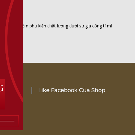
100%, đi kèm phụ kiện chất lượng dưới sự gia công tỉ mỉ
ãi
Like Facebook Của Shop
Australian
y
Casinos