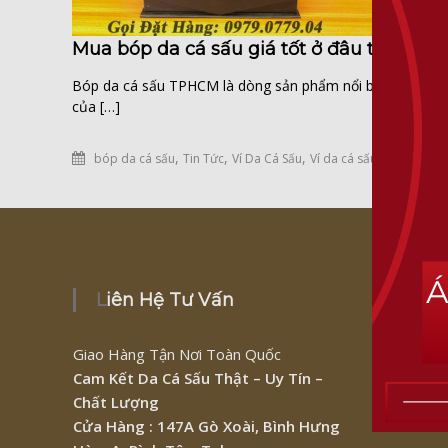
Mua bóp da cá sấu giá tốt ở đâu tại TPH
Bóp da cá sấu TPHCM là dòng sản phẩm nổi bật đang được 
của […]
,
,
,
bóp da cá sấu
Tin Tức
Ví Da Cá Sấu
Ví da cá sấu
bóp 
Liên Hệ Tư Vấn
Địa Chỉ 147A Gò Xoài, Bình
Hưng
Giao Hàng Tận Nơi Toàn Quốc
Cam Kết Da Cá Sấu Thật – Uy Tín –
Chất Lượng
Cửa Hàng : 147A Gò Xoài, Bình Hưng