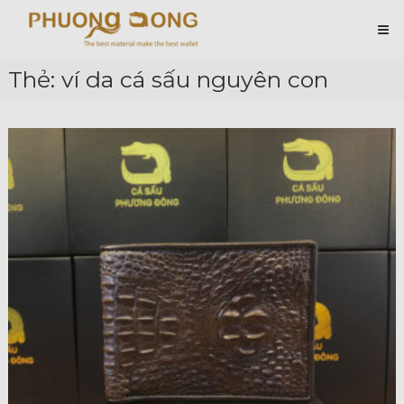
Skip
Cá
to
content
Sấu
Phương
Thẻ:
ví da cá sấu nguyên con
Đông
Hài
Lòng
Ở
Chất
Lượng