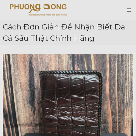
Skip
Cá
to
content
Sấu
Phương
Cách Đơn Giản Để Nhận Biết Da
Đông
Cá Sấu Thật Chính Hãng
Hài
Lòng
Ở
Chất
Lượng