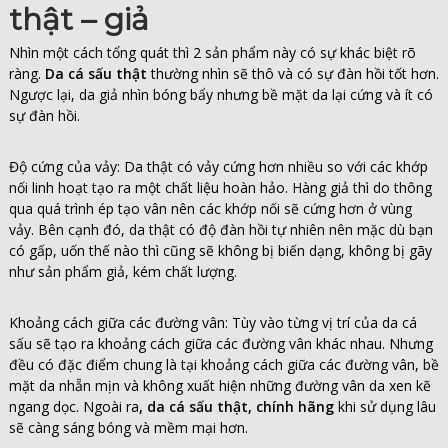
thật – giả
Nhìn một cách tổng quát thì 2 sản phẩm này có sự khác biệt rõ
ràng.
Da cá sấu thật
thường nhìn sẽ thô và có sự đàn hồi tốt hơn.
Ngược lại, da giả nhìn bóng bẩy nhưng bề mặt da lại cứng và ít có
sự đàn hồi.
Độ cứng của vảy: Da thật có vảy cứng hơn nhiều so với các khớp
nối linh hoạt tạo ra một chất liệu hoàn hảo. Hàng giả thì do thông
qua quá trình ép tạo vân nên các khớp nối sẽ cứng hơn ở vùng
vảy. Bên cạnh đó, da thật có độ đàn hồi tự nhiên nên mặc dù bạn
có gấp, uốn thế nào thì cũng sẽ không bị biến dạng, không bị gãy
như sản phẩm giả, kém chất lượng.
Khoảng cách giữa các đường vân: Tùy vào từng vị trí của da cá
sấu sẽ tạo ra khoảng cách giữa các đường vân khác nhau. Nhưng
đều có đặc điểm chung là tại khoảng cách giữa các đường vân, bề
mặt da nhẵn mịn và không xuất hiện những đường vân da xen kẽ
ngang dọc. Ngoài ra
, da cá sấu thật, chính hãng
khi sử dụng lâu
sẽ càng sáng bóng và mềm mại hơn.