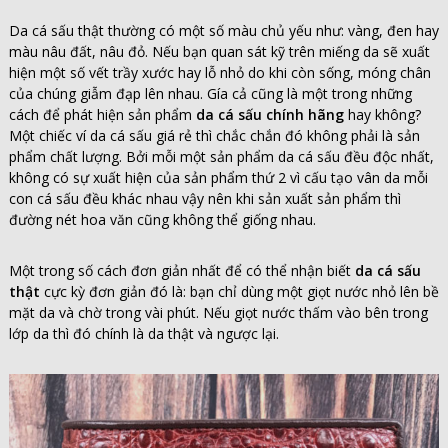
Da cá sấu thật thường có một số màu chủ yếu như: vàng, đen hay
màu nâu đất, nâu đỏ. Nếu bạn quan sát kỹ trên miếng da sẽ xuất
hiện một số vết trầy xước hay lỗ nhỏ do khi còn sống, móng chân
của chúng giẫm đạp lên nhau. Gía cả cũng là một trong những
cách để phát hiện sản phẩm
da cá sấu chính hãng
hay không?
Một chiếc ví da cá sấu giá rẻ thì chắc chắn đó không phải là sản
phẩm chất lượng. Bởi mỗi một sản phẩm da cá sấu đều độc nhất,
không có sự xuất hiện của sản phẩm thứ 2 vì cấu tạo vân da mỗi
con cá sấu đều khác nhau vậy nên khi sản xuất sản phẩm thì
đường nét hoa văn cũng không thể giống nhau.
Một trong số cách đơn giản nhất để có thể nhận biết
da cá sấu
thật
cực kỳ đơn giản đó là: bạn chỉ dùng một giọt nước nhỏ lên bề
mặt da và chờ trong vài phút. Nếu giọt nước thấm vào bên trong
lớp da thì đó chính là da thật và ngược lại.