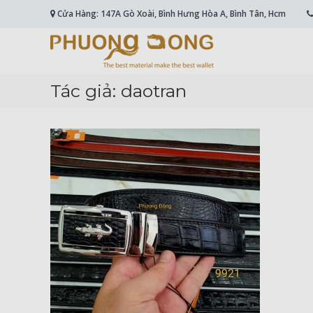
Skip
Cửa Hàng: 147A Gò Xoài, Bình Hưng Hòa A, Bình Tân, Hcm
to
content
Cá
Sấu
Phương
Tác giả:
daotran
Đông
Hài
Lòng
Ở
Chất
Lượng