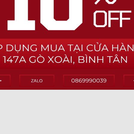
àng đồ da cá sấu uy tín nhất hcm Cam Kết Da Cá Sấu Thật – Uy Tín –