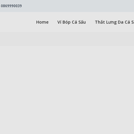
0869990039
Home
Ví Bóp Cá Sấu
Thắt Lưng Da Cá 