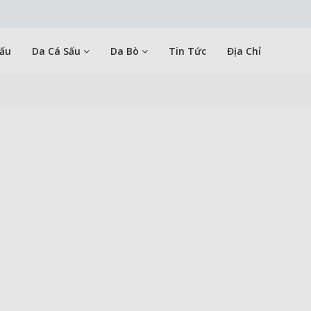
Sấu
Da Cá Sấu
Da Bò
Tin Tức
Địa Chỉ