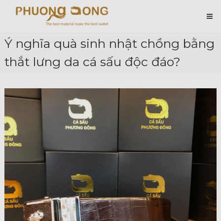
Skip
Cá
to
content
Sấu
Phương
Ý nghĩa quà sinh nhật chồng bằng
Đông
thắt lưng da cá sấu độc đáo?
Hài
Lòng
Ở
Chất
Lượng