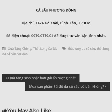
CÁ SẤU PHƯƠNG ĐÔNG
Địa chỉ: 147A Gò Xoài, Bình Tân, TPHCM
Số điện thoại: 0979.0779.04 để được tư vấn tận tình nhất.
,
,
Quà Tặng Chồng
Thắt Lưng Cá Sấu
thắt lưng da cá sấu
thắt lưng
da cá sấu độc đáo
Điều
Quà tặng sinh nhật bạn gái ấn tượng nhất
Mua sản phẩm từ đồ da cá sấu có bền không?
hướng
bài
You May Also Like