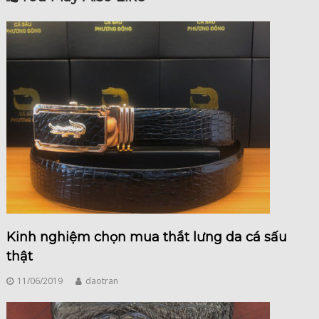
viết
Kinh nghiệm chọn mua thắt lưng da cá sấu
thật
11/06/2019
daotran