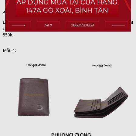
4 Ví Da Bò.
Đơn giản, kiểu dáng hiện đại là những gì mà ví da bò luôn mang lại
cho bạn. Mức giá của sản phẩm này thường có giá từ 350k –
550k.
Mẫu 1: