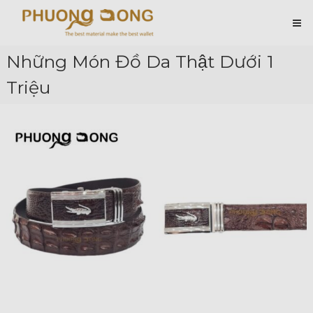
Skip
Cá
to
content
Sấu
Phương
Những Món Đồ Da Thật Dưới 1
Đông
Triệu
Hài
Lòng
Ở
Chất
Lượng