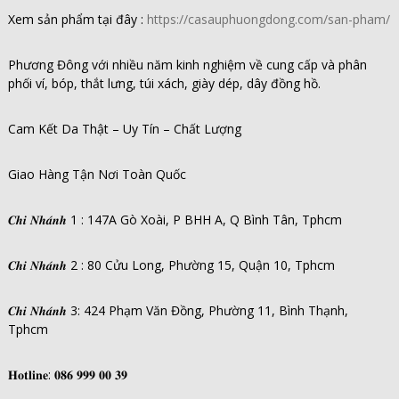
Xem sản phẩm tại đây :
https://casauphuongdong.com/san-pham/
Phương Đông với nhiều năm kinh nghiệm về cung cấp và phân
phối ví, bóp, thắt lưng, túi xách, giày dép, dây đồng hồ.
Cam Kết Da Thật – Uy Tín – Chất Lượng
Giao Hàng Tận Nơi Toàn Quốc
𝑪𝒉𝒊 𝑵𝒉𝒂́𝒏𝒉 1 : 147A Gò Xoài, P BHH A, Q Bình Tân, Tphcm
𝑪𝒉𝒊 𝑵𝒉𝒂́𝒏𝒉 2 : 80 Cửu Long, Phường 15, Quận 10, Tphcm
𝑪𝒉𝒊 𝑵𝒉𝒂́𝒏𝒉 3: 424 Phạm Văn Đồng, Phường 11, Bình Thạnh,
Tphcm
𝐇𝐨𝐭𝐥𝐢𝐧𝐞: 𝟎𝟖𝟔 𝟗𝟗𝟗 𝟎𝟎 𝟑𝟗