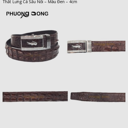
Thắt Lưng Cá Sấu Nối – Màu Đen – 4cm