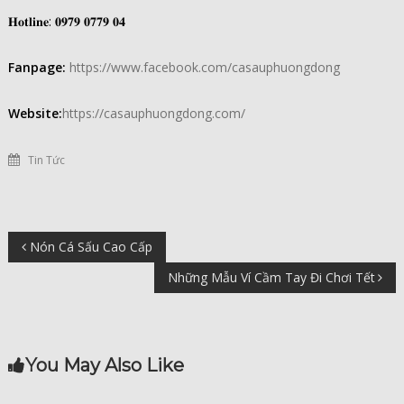
𝐇𝐨𝐭𝐥𝐢𝐧𝐞: 𝟎𝟗𝟕𝟗 𝟎𝟕𝟕𝟗 𝟎𝟒
Fanpage:
https://www.facebook.com/casauphuongdong
Website:
https://casauphuongdong.com/
Tin Tức
Điều
Nón Cá Sấu Cao Cấp
Những Mẫu Ví Cầm Tay Đi Chơi Tết
hướng
bài
You May Also Like
viết